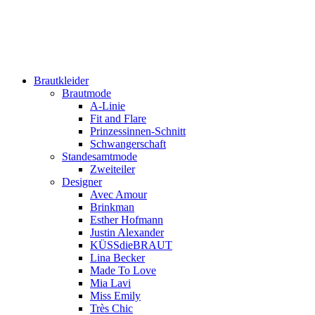
Brautkleider
Brautmode
A-Linie
Fit and Flare
Prinzessinnen-Schnitt
Schwangerschaft
Standesamtmode
Zweiteiler
Designer
Avec Amour
Brinkman
Esther Hofmann
Justin Alexander
KÜSSdieBRAUT
Lina Becker
Made To Love
Mia Lavi
Miss Emily
Très Chic