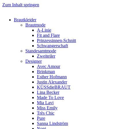
Zum Inhalt springen
Brautkleider
Brautmode
A-Linie
Fit and Flare
Prinzessinnen-Schnitt
Schwangerschaft
Standesamtmode
Zweiteiler
Designer
Avec Amour
Brinkman
Esther Hofmann
Justin Alexander
KÜSSdieBRAUT
Lina Becker
Made To Love
Mia Lavi
Miss Emily
Très Chic
Pure
Sanna Lindström
Noni