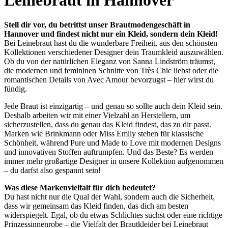
Leinebraut in Hannover
Stell dir vor, du betrittst unser Brautmodengeschäft in
Hannover und findest nicht nur ein Kleid, sondern dein Kleid!
Bei Leinebraut hast du die wunderbare Freiheit, aus den schönsten
Kollektionen verschiedener Designer dein Traumkleid auszuwählen.
Ob du von der natürlichen Eleganz von Sanna Lindström träumst,
die modernen und femininen Schnitte von Très Chic liebst oder die
romantischen Details von Avec Amour bevorzugst – hier wirst du
fündig.
Jede Braut ist einzigartig – und genau so sollte auch dein Kleid sein.
Deshalb arbeiten wir mit einer Vielzahl an Herstellern, um
sicherzustellen, dass du genau das Kleid findest, das zu dir passt.
Marken wie Brinkmann oder Miss Emily stehen für klassische
Schönheit, während Pure und Made to Love mit modernen Designs
und innovativen Stoffen auftrumpfen. Und das Beste? Es werden
immer mehr großartige Designer in unsere Kollektion aufgenommen
– du darfst also gespannt sein!
Was diese Markenvielfalt für dich bedeutet?
Du hast nicht nur die Qual der Wahl, sondern auch die Sicherheit,
dass wir gemeinsam das Kleid finden, das dich am besten
widerspiegelt. Egal, ob du etwas Schlichtes suchst oder eine richtige
Prinzessinnenrobe – die Vielfalt der Brautkleider bei Leinebraut