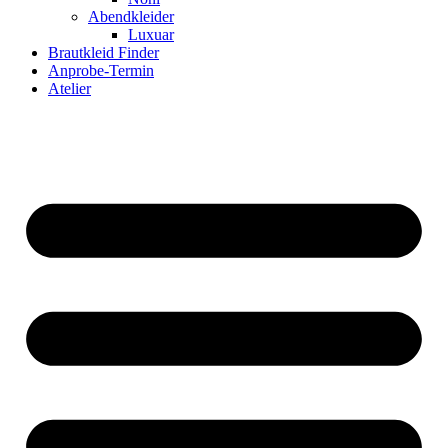
Abendkleider
Luxuar
Brautkleid Finder
Anprobe-Termin
Atelier