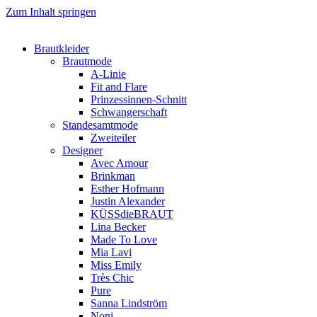
Zum Inhalt springen
Brautkleider
Brautmode
A-Linie
Fit and Flare
Prinzessinnen-Schnitt
Schwangerschaft
Standesamtmode
Zweiteiler
Designer
Avec Amour
Brinkman
Esther Hofmann
Justin Alexander
KÜSSdieBRAUT
Lina Becker
Made To Love
Mia Lavi
Miss Emily
Très Chic
Pure
Sanna Lindström
Noni