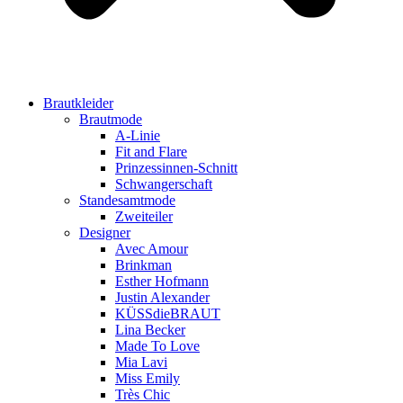
Brautkleider
Brautmode
A-Linie
Fit and Flare
Prinzessinnen-Schnitt
Schwangerschaft
Standesamtmode
Zweiteiler
Designer
Avec Amour
Brinkman
Esther Hofmann
Justin Alexander
KÜSSdieBRAUT
Lina Becker
Made To Love
Mia Lavi
Miss Emily
Très Chic