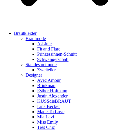
Brautkleider
Brautmode
A-Linie
Fit and Flare
Prinzessinnen-Schnitt
Schwangerschaft
Standesamtmode
Zweiteiler
Designer
Avec Amour
Brinkman
Esther Hofmann
Justin Alexander
KÜSSdieBRAUT
Lina Becker
Made To Love
Mia Lavi
Miss Emily
Très Chic