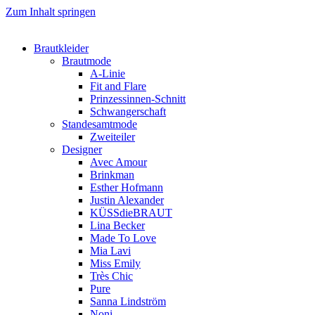
Zum Inhalt springen
Brautkleider
Brautmode
A-Linie
Fit and Flare
Prinzessinnen-Schnitt
Schwangerschaft
Standesamtmode
Zweiteiler
Designer
Avec Amour
Brinkman
Esther Hofmann
Justin Alexander
KÜSSdieBRAUT
Lina Becker
Made To Love
Mia Lavi
Miss Emily
Très Chic
Pure
Sanna Lindström
Noni