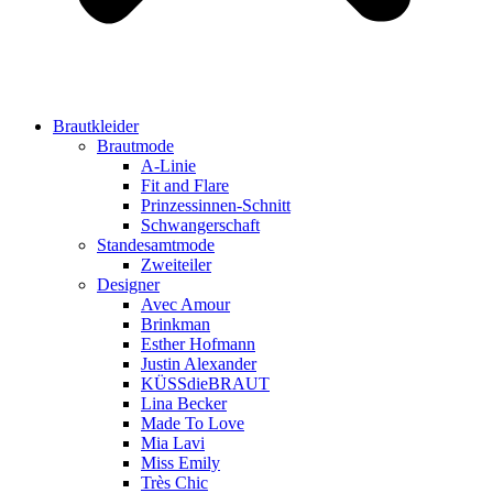
Brautkleider
Brautmode
A-Linie
Fit and Flare
Prinzessinnen-Schnitt
Schwangerschaft
Standesamtmode
Zweiteiler
Designer
Avec Amour
Brinkman
Esther Hofmann
Justin Alexander
KÜSSdieBRAUT
Lina Becker
Made To Love
Mia Lavi
Miss Emily
Très Chic