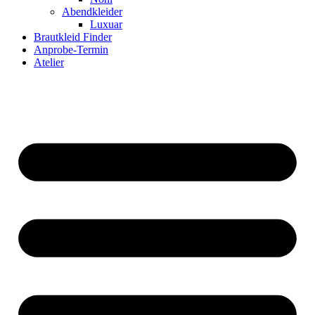
Abendkleider
Luxuar
Brautkleid Finder
Anprobe-Termin
Atelier