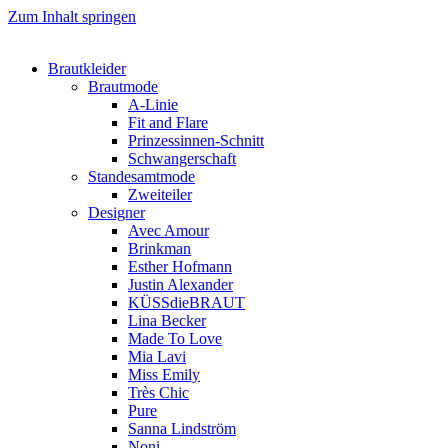
Zum Inhalt springen
Brautkleider
Brautmode
A-Linie
Fit and Flare
Prinzessinnen-Schnitt
Schwangerschaft
Standesamtmode
Zweiteiler
Designer
Avec Amour
Brinkman
Esther Hofmann
Justin Alexander
KÜSSdieBRAUT
Lina Becker
Made To Love
Mia Lavi
Miss Emily
Très Chic
Pure
Sanna Lindström
Noni