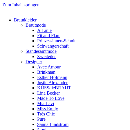
Zum Inhalt springen
Brautkleider
Brautmode
A-Linie
Fit and Flare
Prinzessinnen-Schnitt
Schwangerschaft
Standesamtmode
Zweiteiler
Designer
Avec Amour
Brinkman
Esther Hofmann
Justin Alexander
KÜSSdieBRAUT
Lina Becker
Made To Love
Mia Lavi
Miss Emily
Très Chic
Pure
Sanna Lindström
Noni