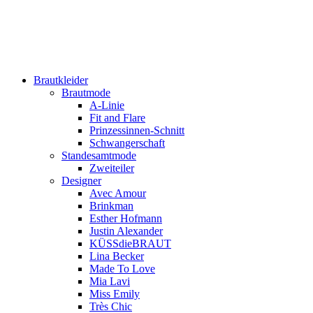
Brautkleider
Brautmode
A-Linie
Fit and Flare
Prinzessinnen-Schnitt
Schwangerschaft
Standesamtmode
Zweiteiler
Designer
Avec Amour
Brinkman
Esther Hofmann
Justin Alexander
KÜSSdieBRAUT
Lina Becker
Made To Love
Mia Lavi
Miss Emily
Très Chic