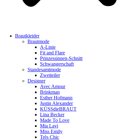
Brautkleider
Brautmode
A-Linie
Fit and Flare
Prinzessinnen-Schnitt
Schwangerschaft
Standesamtmode
Zweiteiler
Designer
Avec Amour
Brinkman
Esther Hofmann
Justin Alexander
KÜSSdieBRAUT
Lina Becker
Made To Love
Mia Lavi
Miss Emily
Très Chic