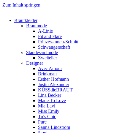
Zum Inhalt springen
Brautkleider
Brautmode
A-Linie
Fit and Flare
Prinzessinnen-Schnitt
Schwangerschaft
Standesamtmode
Zweiteiler
Designer
Avec Amour
Brinkman
Esther Hofmann
Justin Alexander
KÜSSdieBRAUT
Lina Becker
Made To Love
Mia Lavi
Miss Emily
Très Chic
Pure
Sanna Lindström
Noni