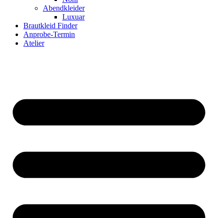
Abendkleider
Luxuar
Brautkleid Finder
Anprobe-Termin
Atelier